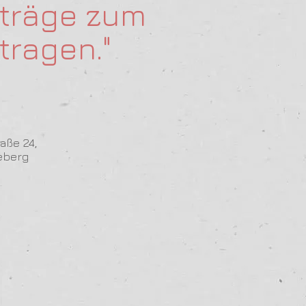
rträge zum
tragen."
aße 24,
eberg
tin
on
90
1