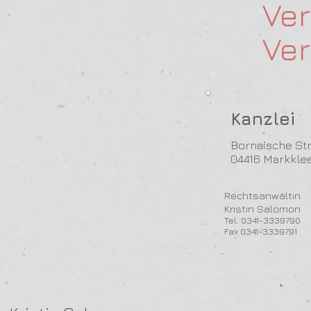
Ve
Ver
Kanzlei
Bornaische Str
04416 Markkle
Rechtsanwäl
Kristin Salom
Tel. 0341-33397
Fax 0341-333979